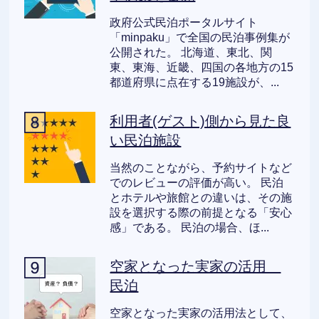
政府公式民泊ポータルサイト
「minpaku」で全国の民泊事例集が
公開された。 北海道、東北、関
東、東海、近畿、四国の各地方の15
都道府県に点在する19施設が、...
利用者(ゲスト)側から見た良
い民泊施設
当然のことながら、予約サイトなど
でのレビューの評価が高い。 民泊
とホテルや旅館との違いは、その施
設を選択する際の前提となる「安心
感」である。 民泊の場合、ほ...
空家となった実家の活用
民泊
空家となった実家の活用法として、