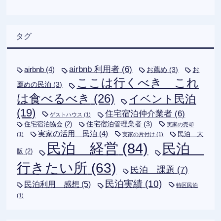
タグ
airbnb 利用者
(6)
airbnb
(4)
お薦め
(3)
お
ここは行くべき これ
薦めの民泊
(3)
は食べるべき
(26)
イベント民泊
(19)
住宅宿泊仲介業者
(6)
ゲストハウス
(1)
住宅宿泊管理業者
(3)
住宅宿泊協会
(2)
実家の売却
実家の活用 民泊
(4)
民泊 大
(1)
実家の片付け
(1)
民泊 経営
(84)
民泊
阪
(2)
行きたい所
(63)
民泊 課題
(7)
民泊実績
(10)
民泊利用 感想
(5)
特区民泊
(1)