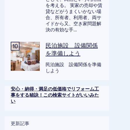
を考える。 実家の売却や賃
貸などがうまくいかない場
合、所有者、利用者、両サ
イドから又、空き家問題解
決の有効な手...
民泊施設 設備関係
を準備しよう
民泊施設 設備関係を準備
しよう
安心・納得・満足の低価格でリフォーム工
事をする秘訣！この検索サイトがいいみた
い
更新記事