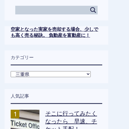
空家となった実家を売却する場合、少しで
も高く売る秘訣。 負動産を富動産に！
カテゴリー
カ
テ
ゴ
リ
人気記事
ー
そこに行ってみたく
なったら 早速、チ