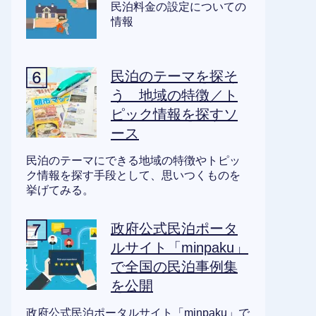
民泊料金の設定についての
情報
民泊のテーマを探そ
う 地域の特徴／ト
ピック情報を探すソ
ース
民泊のテーマにできる地域の特徴やトピッ
ク情報を探す手段として、思いつくものを
挙げてみる。
政府公式民泊ポータ
ルサイト「minpaku」
で全国の民泊事例集
を公開
政府公式民泊ポータルサイト「minpaku」で