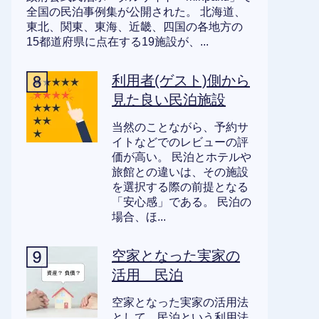
全国の民泊事例集が公開された。 北海道、
東北、関東、東海、近畿、四国の各地方の
15都道府県に点在する19施設が、...
利用者(ゲスト)側から
見た良い民泊施設
当然のことながら、予約サ
イトなどでのレビューの評
価が高い。 民泊とホテルや
旅館との違いは、その施設
を選択する際の前提となる
「安心感」である。 民泊の
場合、ほ...
空家となった実家の
活用 民泊
空家となった実家の活用法
として、民泊という利用法