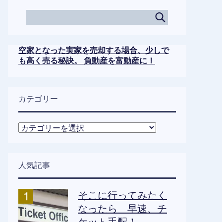
空家となった実家を売却する場合、少しで
も高く売る秘訣。 負動産を富動産に！
カテゴリー
カ
テ
ゴ
リ
人気記事
ー
そこに行ってみたく
なったら 早速、チ