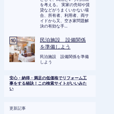
を考える。 実家の売却や賃
貸などがうまくいかない場
合、所有者、利用者、両サ
イドから又、空き家問題解
決の有効な手...
民泊施設 設備関係
を準備しよう
民泊施設 設備関係を準備
しよう
安心・納得・満足の低価格でリフォーム工
事をする秘訣！この検索サイトがいいみた
い
更新記事