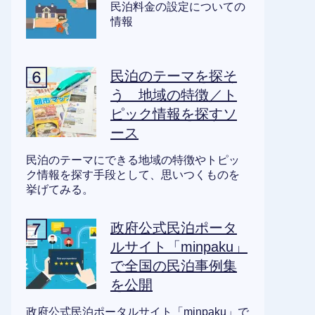
民泊料金の設定についての
情報
民泊のテーマを探そ
う 地域の特徴／ト
ピック情報を探すソ
ース
民泊のテーマにできる地域の特徴やトピッ
ク情報を探す手段として、思いつくものを
挙げてみる。
政府公式民泊ポータ
ルサイト「minpaku」
で全国の民泊事例集
を公開
政府公式民泊ポータルサイト「minpaku」で