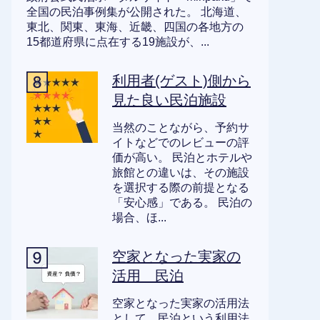
全国の民泊事例集が公開された。 北海道、
東北、関東、東海、近畿、四国の各地方の
15都道府県に点在する19施設が、...
利用者(ゲスト)側から
見た良い民泊施設
当然のことながら、予約サ
イトなどでのレビューの評
価が高い。 民泊とホテルや
旅館との違いは、その施設
を選択する際の前提となる
「安心感」である。 民泊の
場合、ほ...
空家となった実家の
活用 民泊
空家となった実家の活用法
として、民泊という利用法