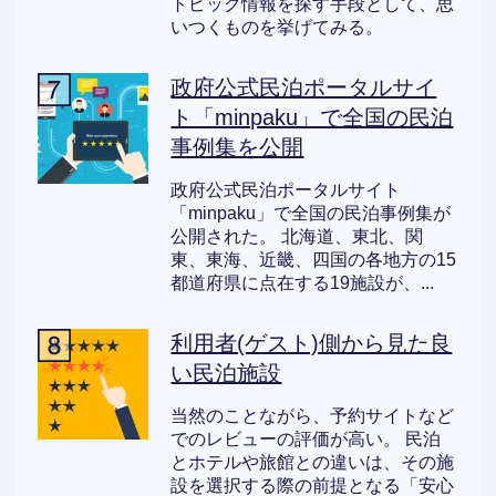
トピック情報を探す手段として、思
いつくものを挙げてみる。
政府公式民泊ポータルサイ
ト「minpaku」で全国の民泊
事例集を公開
政府公式民泊ポータルサイト
「minpaku」で全国の民泊事例集が
公開された。 北海道、東北、関
東、東海、近畿、四国の各地方の15
都道府県に点在する19施設が、...
利用者(ゲスト)側から見た良
い民泊施設
当然のことながら、予約サイトなど
でのレビューの評価が高い。 民泊
とホテルや旅館との違いは、その施
設を選択する際の前提となる「安心