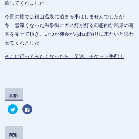
癒してくれました。
今回の旅では銀山温泉に泊まる事はしませんでしたが、
冬、雪深くなった温泉街にガス灯が灯る幻想的な風景の写
真を見せて頂き、いつか機会があれば泊りに来たいと思わ
せてくれました。
そこに行ってみたくなったら 早速、チケット手配！
共有:
ク
F
リ
a
ッ
c
ク
e
し
b
て
o
T
o
w
k
関連
i
で