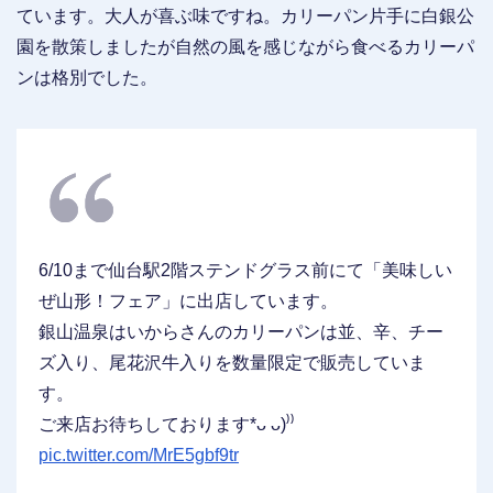
ています。大人が喜ぶ味ですね。カリーパン片手に白銀公
園を散策しましたが自然の風を感じながら食べるカリーパ
ンは格別でした。
6/10まで仙台駅2階ステンドグラス前にて「美味しい
ぜ山形！フェア」に出店しています。
銀山温泉はいからさんのカリーパンは並、辛、チー
ズ入り、尾花沢牛入りを数量限定で販売していま
す。
ご来店お待ちしております*ᴗ ᴗ)⁾⁾
pic.twitter.com/MrE5gbf9tr