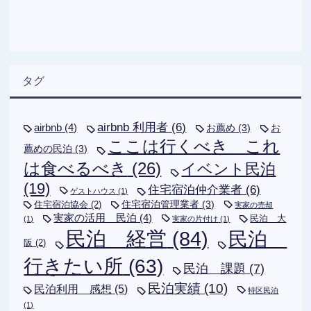
タグ
airbnb 利用者
(6)
airbnb
(4)
お薦め
(3)
お
ここは行くべき これ
薦めの民泊
(3)
は食べるべき
(26)
イベント民泊
(19)
住宅宿泊仲介業者
(6)
ゲストハウス
(1)
住宅宿泊管理業者
(3)
住宅宿泊協会
(2)
実家の売却
実家の活用 民泊
(4)
民泊 大
(1)
実家の片付け
(1)
民泊 経営
(84)
民泊
阪
(2)
行きたい所
(63)
民泊 課題
(7)
民泊実績
(10)
民泊利用 感想
(5)
特区民泊
(1)