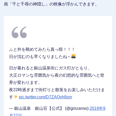
画「千と千尋の神隠し」の映像が浮かんできます。
ふと外を眺めてみたら真っ暗！！！
日が沈むのも早くなりましたね～
日が暮れると銀山温泉街にガス灯がともり、
大正ロマンな雰囲気から夜の幻想的な雰囲気へと世
界が変わります。
夜22時過ぎまで街灯りと散策をお楽しみいただけま
す
pic.twitter.com/D7ZAOvh8sm
— 銀山温泉 銀山荘【公式】 (@ginzanso)
2019年9
月27日