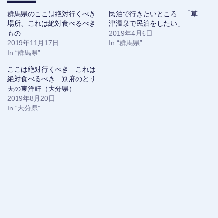
t
共
t
有
群馬県のここは絶対行くべき
民泊で行きたいところ 「草
e
す
r
る
場所、これは絶対食べるべき
津温泉で民泊をしたい」
で
に
もの
共
は
2019年4月6日
有
ク
2019年11月17日
In “群馬県”
(
リ
新
ッ
In “群馬県”
し
ク
い
し
ウ
て
ここは絶対行くべき これは
ィ
く
絶対食べるべき 別府のとり
ン
だ
ド
さ
天の東洋軒（大分県）
ウ
い
で
(
2019年8月20日
開
新
In “大分県”
き
し
ま
い
す
ウ
)
ィ
ン
ド
ウ
で
開
き
ま
す
)