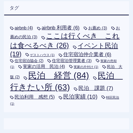
タグ
airbnb 利用者
(6)
airbnb
(4)
お薦め
(3)
お
ここは行くべき これ
薦めの民泊
(3)
は食べるべき
(26)
イベント民泊
(19)
住宅宿泊仲介業者
(6)
ゲストハウス
(1)
住宅宿泊管理業者
(3)
住宅宿泊協会
(2)
実家の売却
実家の活用 民泊
(4)
民泊 大
(1)
実家の片付け
(1)
民泊 経営
(84)
民泊
阪
(2)
行きたい所
(63)
民泊 課題
(7)
民泊実績
(10)
民泊利用 感想
(5)
特区民泊
(1)