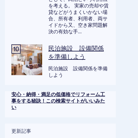
を考える。 実家の売却や賃
貸などがうまくいかない場
合、所有者、利用者、両サ
イドから又、空き家問題解
決の有効な手...
民泊施設 設備関係
を準備しよう
民泊施設 設備関係を準備
しよう
安心・納得・満足の低価格でリフォーム工
事をする秘訣！この検索サイトがいいみた
い
更新記事