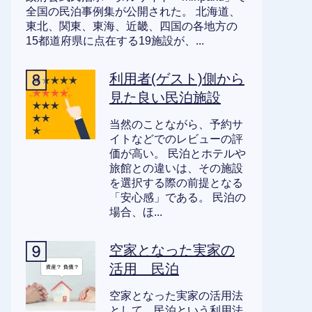
全国の民泊事例集が公開された。 北海道、
東北、関東、東海、近畿、四国の各地方の
15都道府県に点在する19施設が、...
利用者(ゲスト)側から
見た良い民泊施設
当然のことながら、予約サ
イトなどでのレビューの評
価が高い。 民泊とホテルや
旅館との違いは、その施設
を選択する際の前提となる
「安心感」である。 民泊の
場合、ほ...
空家となった実家の
活用 民泊
空家となった実家の活用法
として、民泊という利用法