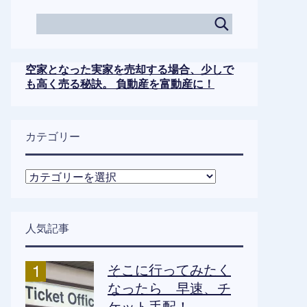
空家となった実家を売却する場合、少しで
も高く売る秘訣。 負動産を富動産に！
カテゴリー
カ
テ
ゴ
リ
人気記事
ー
そこに行ってみたく
なったら 早速、チ