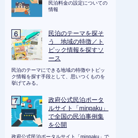
民泊料金の設定についての
情報
民泊のテーマを探そ
う 地域の特徴／ト
ピック情報を探すソ
ース
民泊のテーマにできる地域の特徴やトピッ
ク情報を探す手段として、思いつくものを
挙げてみる。
政府公式民泊ポータ
ルサイト「minpaku」
で全国の民泊事例集
を公開
政府公式民泊ポータルサイト「minpaku」で