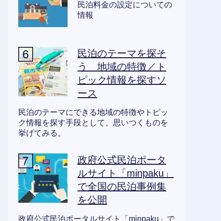
民泊料金の設定についての
情報
民泊のテーマを探そ
う 地域の特徴／ト
ピック情報を探すソ
ース
民泊のテーマにできる地域の特徴やトピッ
ク情報を探す手段として、思いつくものを
挙げてみる。
政府公式民泊ポータ
ルサイト「minpaku」
で全国の民泊事例集
を公開
政府公式民泊ポータルサイト「minpaku」で