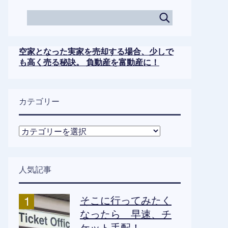
空家となった実家を売却する場合、少しで
も高く売る秘訣。 負動産を富動産に！
カテゴリー
カ
テ
ゴ
リ
人気記事
ー
そこに行ってみたく
なったら 早速、チ