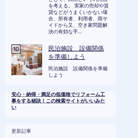
を考える。 実家の売却や賃
貸などがうまくいかない場
合、所有者、利用者、両サ
イドから又、空き家問題解
決の有効な手...
民泊施設 設備関係
を準備しよう
民泊施設 設備関係を準備
しよう
安心・納得・満足の低価格でリフォーム工
事をする秘訣！この検索サイトがいいみた
い
更新記事