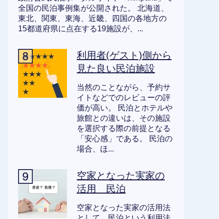
全国の民泊事例集が公開された。 北海道、
東北、関東、東海、近畿、四国の各地方の
15都道府県に点在する19施設が、...
利用者(ゲスト)側から
見た良い民泊施設
当然のことながら、予約サ
イトなどでのレビューの評
価が高い。 民泊とホテルや
旅館との違いは、その施設
を選択する際の前提となる
「安心感」である。 民泊の
場合、ほ...
空家となった実家の
活用 民泊
空家となった実家の活用法
として、民泊という利用法