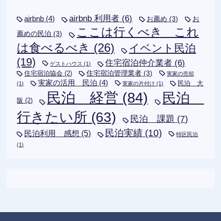
airbnb 利用者
(6)
airbnb
(4)
お薦め
(3)
お
ここは行くべき これ
薦めの民泊
(3)
は食べるべき
(26)
イベント民泊
(19)
住宅宿泊仲介業者
(6)
ゲストハウス
(1)
住宅宿泊管理業者
(3)
住宅宿泊協会
(2)
実家の売却
実家の活用 民泊
(4)
民泊 大
(1)
実家の片付け
(1)
民泊 経営
(84)
民泊
阪
(2)
行きたい所
(63)
民泊 課題
(7)
民泊実績
(10)
民泊利用 感想
(5)
特区民泊
(1)