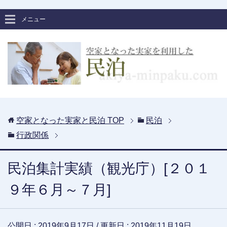
メニュー
空家となった実家と民泊
TOP
民泊
行政関係
民泊集計実績（観光庁）[２０１
９年６月～７月]
公開日 :
2019年9月17日
/ 更新日 :
2019年11月19日