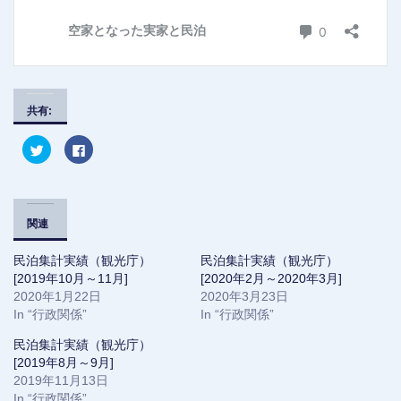
共有:
ク
F
リ
a
ッ
c
ク
e
し
b
て
o
T
o
w
k
関連
i
で
t
共
t
有
民泊集計実績（観光庁）
民泊集計実績（観光庁）
e
す
r
る
[2019年10月～11月]
[2020年2月～2020年3月]
で
に
2020年1月22日
共
は
2020年3月23日
有
ク
In “行政関係”
In “行政関係”
(
リ
新
ッ
し
ク
民泊集計実績（観光庁）
い
し
ウ
て
[2019年8月～9月]
ィ
く
2019年11月13日
ン
だ
ド
さ
In “行政関係”