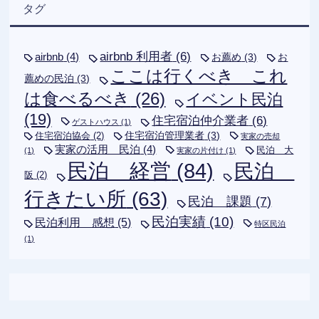
タグ
airbnb 利用者
(6)
airbnb
(4)
お薦め
(3)
お
ここは行くべき これ
薦めの民泊
(3)
は食べるべき
(26)
イベント民泊
(19)
住宅宿泊仲介業者
(6)
ゲストハウス
(1)
住宅宿泊管理業者
(3)
住宅宿泊協会
(2)
実家の売却
実家の活用 民泊
(4)
民泊 大
(1)
実家の片付け
(1)
民泊 経営
(84)
民泊
阪
(2)
行きたい所
(63)
民泊 課題
(7)
民泊実績
(10)
民泊利用 感想
(5)
特区民泊
(1)