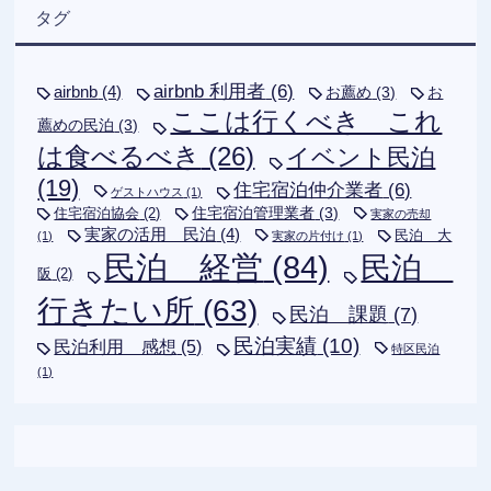
タグ
airbnb 利用者
(6)
airbnb
(4)
お薦め
(3)
お
ここは行くべき これ
薦めの民泊
(3)
は食べるべき
(26)
イベント民泊
(19)
住宅宿泊仲介業者
(6)
ゲストハウス
(1)
住宅宿泊管理業者
(3)
住宅宿泊協会
(2)
実家の売却
実家の活用 民泊
(4)
民泊 大
(1)
実家の片付け
(1)
民泊 経営
(84)
民泊
阪
(2)
行きたい所
(63)
民泊 課題
(7)
民泊実績
(10)
民泊利用 感想
(5)
特区民泊
(1)