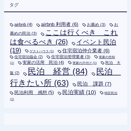
タグ
airbnb 利用者
(6)
airbnb
(4)
お薦め
(3)
お
ここは行くべき これ
薦めの民泊
(3)
は食べるべき
(26)
イベント民泊
(19)
住宅宿泊仲介業者
(6)
ゲストハウス
(1)
住宅宿泊管理業者
(3)
住宅宿泊協会
(2)
実家の売却
実家の活用 民泊
(4)
民泊 大
(1)
実家の片付け
(1)
民泊 経営
(84)
民泊
阪
(2)
行きたい所
(63)
民泊 課題
(7)
民泊実績
(10)
民泊利用 感想
(5)
特区民泊
(1)