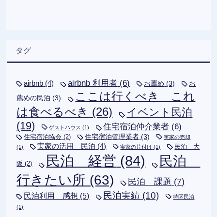
タグ
airbnb 利用者
(6)
airbnb
(4)
お薦め
(3)
お
ここは行くべき これ
薦めの民泊
(3)
は食べるべき
(26)
イベント民泊
(19)
住宅宿泊仲介業者
(6)
ゲストハウス
(1)
住宅宿泊管理業者
(3)
住宅宿泊協会
(2)
実家の売却
実家の活用 民泊
(4)
民泊 大
(1)
実家の片付け
(1)
民泊 経営
(84)
民泊
阪
(2)
行きたい所
(63)
民泊 課題
(7)
民泊実績
(10)
民泊利用 感想
(5)
特区民泊
(1)