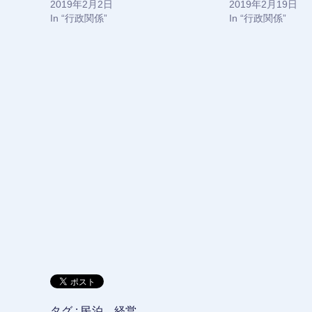
2019年2月2日
2019年2月19日
(
リ
新
ッ
In “行政関係”
In “行政関係”
し
ク
い
し
ウ
て
ィ
く
ン
だ
ド
さ
ウ
い
で
(
開
新
き
し
ま
い
す
ウ
)
ィ
ン
ド
ウ
で
開
き
ま
す
)
タグ :
民泊 経営