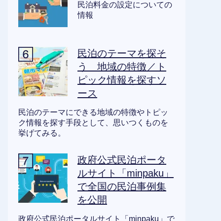
民泊料金の設定についての
情報
民泊のテーマを探そ
う 地域の特徴／ト
ピック情報を探すソ
ース
民泊のテーマにできる地域の特徴やトピッ
ク情報を探す手段として、思いつくものを
挙げてみる。
政府公式民泊ポータ
ルサイト「minpaku」
で全国の民泊事例集
を公開
政府公式民泊ポータルサイト「minpaku」で