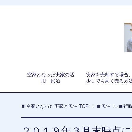
空家となった実家の活
実家を売却する場合
用 民泊
少しでも高く売る方
空家となった実家と民泊
TOP
民泊
行
２０１９年３月末時点