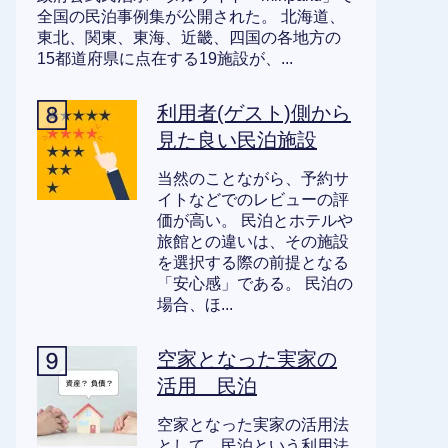
全国の民泊事例集が公開された。 北海道、
東北、関東、東海、近畿、四国の各地方の
15都道府県に点在する19施設が、...
利用者(ゲスト)側から
見た良い民泊施設
当然のことながら、予約サ
イトなどでのレビューの評
価が高い。 民泊とホテルや
旅館との違いは、その施設
を選択する際の前提となる
「安心感」である。 民泊の
場合、ほ...
空家となった実家の
活用 民泊
空家となった実家の活用法
として、民泊という利用法