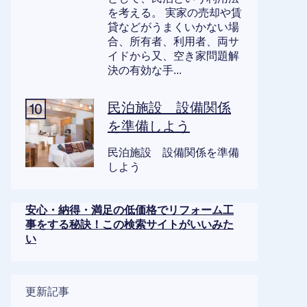
を考える。 実家の売却や賃
貸などがうまくいかない場
合、所有者、利用者、両サ
イドから又、空き家問題解
決の有効な手...
民泊施設 設備関係
を準備しよう
民泊施設 設備関係を準備
しよう
安心・納得・満足の低価格でリフォーム工
事をする秘訣！この検索サイトがいいみた
い
更新記事