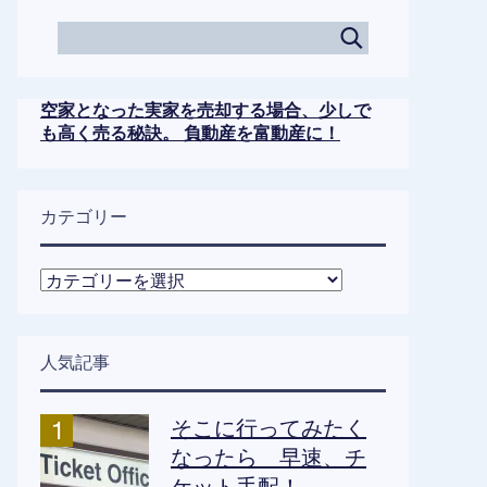
空家となった実家を売却する場合、少しで
も高く売る秘訣。 負動産を富動産に！
カテゴリー
カ
テ
ゴ
リ
人気記事
ー
そこに行ってみたく
なったら 早速、チ