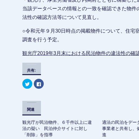
当該データベースの情報との一致を確認できた物件
法性の確認方法等について見直し。
○令和元年９月30日時点の掲載物件について、住宅
調査を行う予定。
観光庁2019年3月末における民泊物件の違法性の確認結
共有:
ク
F
リ
a
ッ
c
ク
e
し
b
て
o
T
o
w
k
関連
i
で
t
共
t
有
観光庁が民泊物件、６千件以上に違
適法の民泊をデー
e
す
r
る
法の疑い 民泊仲介サイトに対し
事業者と共有し、
で
に
「削除」を指導
共
は
進
有
ク