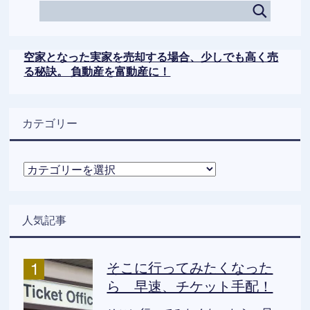
空家となった実家を売却する場合、少しでも高く売
る秘訣。 負動産を富動産に！
カテゴリー
カ
テ
ゴ
リ
人気記事
ー
そこに行ってみたくなった
ら 早速、チケット手配！