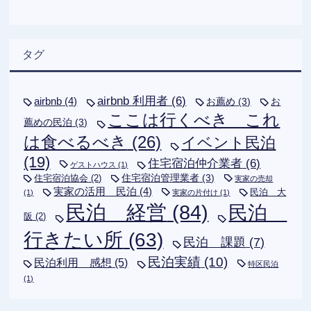
タグ
airbnb 利用者
(6)
airbnb
(4)
お薦め
(3)
お
ここは行くべき これ
薦めの民泊
(3)
は食べるべき
(26)
イベント民泊
(19)
住宅宿泊仲介業者
(6)
ゲストハウス
(1)
住宅宿泊管理業者
(3)
住宅宿泊協会
(2)
実家の売却
実家の活用 民泊
(4)
民泊 大
(1)
実家の片付け
(1)
民泊 経営
(84)
民泊
阪
(2)
行きたい所
(63)
民泊 課題
(7)
民泊実績
(10)
民泊利用 感想
(5)
特区民泊
(1)