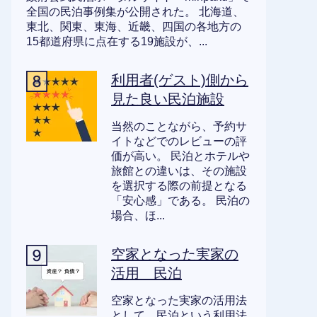
全国の民泊事例集が公開された。 北海道、
東北、関東、東海、近畿、四国の各地方の
15都道府県に点在する19施設が、...
利用者(ゲスト)側から
見た良い民泊施設
当然のことながら、予約サ
イトなどでのレビューの評
価が高い。 民泊とホテルや
旅館との違いは、その施設
を選択する際の前提となる
「安心感」である。 民泊の
場合、ほ...
空家となった実家の
活用 民泊
空家となった実家の活用法
として、民泊という利用法