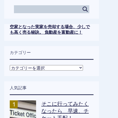
空家となった実家を売却する場合、少しで
も高く売る秘訣。 負動産を富動産に！
カテゴリー
カ
テ
ゴ
リ
人気記事
ー
そこに行ってみたく
なったら 早速、チ