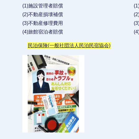
(1)施設管理者賠償 (1)ゴミトラブ
(2)不動産損壊補償 (2)騒
(3)不動産修理費用 (3)健
(4)旅館宿泊者賠償 (4)言
民泊保険(一般社団法人民泊民宿協会)