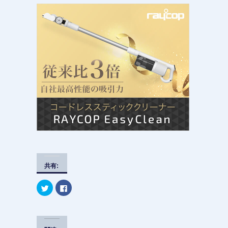
共有:
ク
F
リ
a
ッ
c
ク
e
し
b
て
o
T
o