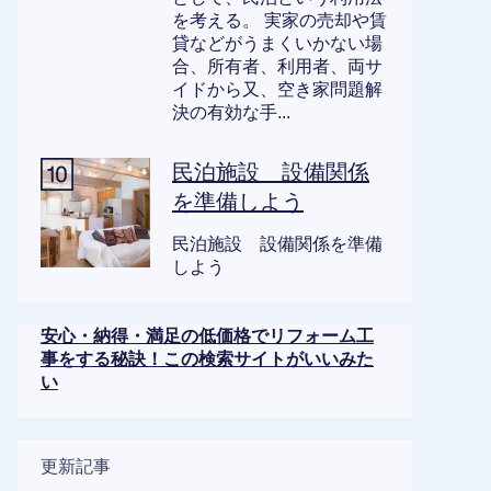
を考える。 実家の売却や賃
貸などがうまくいかない場
合、所有者、利用者、両サ
イドから又、空き家問題解
決の有効な手...
民泊施設 設備関係
を準備しよう
民泊施設 設備関係を準備
しよう
安心・納得・満足の低価格でリフォーム工
事をする秘訣！この検索サイトがいいみた
い
更新記事