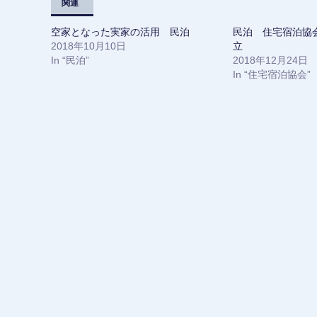
w
k
関連
i
で
t
共
t
有
空家となった実家の活用 民泊
民泊 住宅宿泊協
e
す
r
る
2018年10月10日
立
で
に
In “民泊”
共
は
2018年12月24日
有
ク
In “住宅宿泊協会”
(
リ
新
ッ
し
ク
い
し
ウ
て
ィ
く
ン
だ
ド
さ
ウ
い
で
(
開
新
き
し
ま
い
す
ウ
)
ィ
ン
ド
ウ
で
開
き
ま
す
)