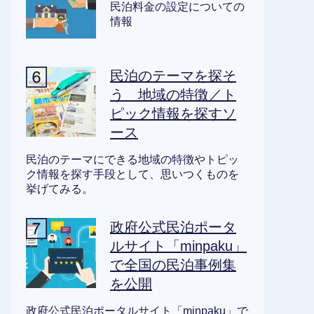
民泊料金の設定についての
情報
民泊のテーマを探そ
う 地域の特徴／ト
ピック情報を探すソ
ース
民泊のテーマにできる地域の特徴やトピッ
ク情報を探す手段として、思いつくものを
挙げてみる。
政府公式民泊ポータ
ルサイト「minpaku」
で全国の民泊事例集
を公開
政府公式民泊ポータルサイト「minpaku」で