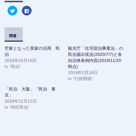
ク
F
リ
a
ッ
c
ク
e
し
b
て
o
T
o
w
k
関連
i
で
t
共
t
有
空家となった実家の活用 民
観光庁「住宅宿泊事業法」の
e
す
r
る
泊
民泊届出状況(2020/7/7)と各
で
に
2018年10月10日
共
は
自治体条例内容(2019/11/20
有
ク
In “民泊”
時点)
(
リ
新
ッ
2019年2月18日
し
ク
い
し
In “行政関係”
ウ
て
ィ
く
「民泊 大阪」「民泊 東
ン
だ
ド
さ
京」
ウ
い
で
(
2018年12月12日
開
新
In “特区民泊”
き
し
ま
い
す
ウ
)
ィ
ン
ド
ウ
で