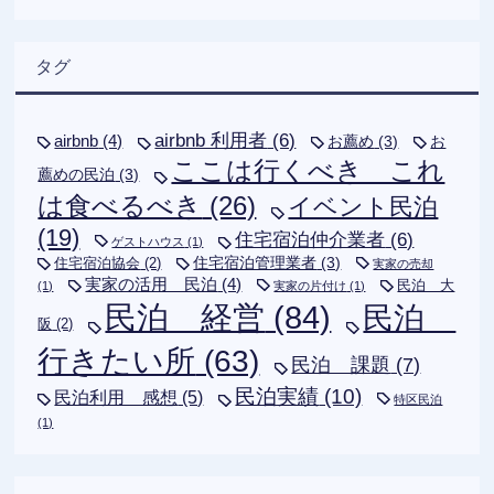
タグ
airbnb 利用者
(6)
airbnb
(4)
お薦め
(3)
お
ここは行くべき これ
薦めの民泊
(3)
は食べるべき
(26)
イベント民泊
(19)
住宅宿泊仲介業者
(6)
ゲストハウス
(1)
住宅宿泊管理業者
(3)
住宅宿泊協会
(2)
実家の売却
実家の活用 民泊
(4)
民泊 大
(1)
実家の片付け
(1)
民泊 経営
(84)
民泊
阪
(2)
行きたい所
(63)
民泊 課題
(7)
民泊実績
(10)
民泊利用 感想
(5)
特区民泊
(1)